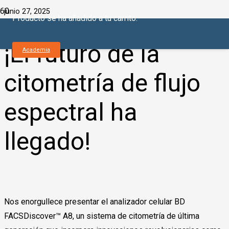
junio 27, 2025
Producto
se ha añadido a tu carrito.
¡El futuro de la
Academia
citometría de flujo
espectral ha
llegado!
Nos enorgullece presentar el analizador celular BD
FACSDiscover™ A8, un sistema de citometría de última