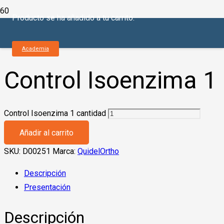
Producto
se ha añadido a tu carrito.
Inicio
/
Química Seca
/
Vitros
/
Controles
/ Control Isoenzima
1
Academia
Control Isoenzima 1
Control Isoenzima 1 cantidad
Añadir al carrito
SKU:
D00251
Marca:
QuidelOrtho
Descripción
Presentación
Descripción