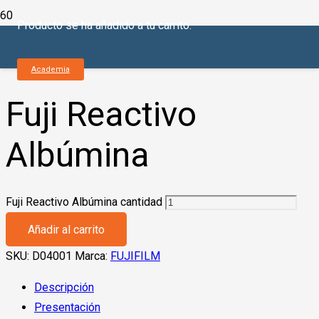
Producto
se ha añadido a tu carrito.
Inicio
/
Química Seca
/
Fujifilm
/
Reactivos
/ Fuji Reactivo
Albúmina
Academia
Fuji Reactivo
Albúmina
Fuji Reactivo Albúmina cantidad
Añadir al carrito
SKU:
D04001
Marca:
FUJIFILM
Descripción
Presentación