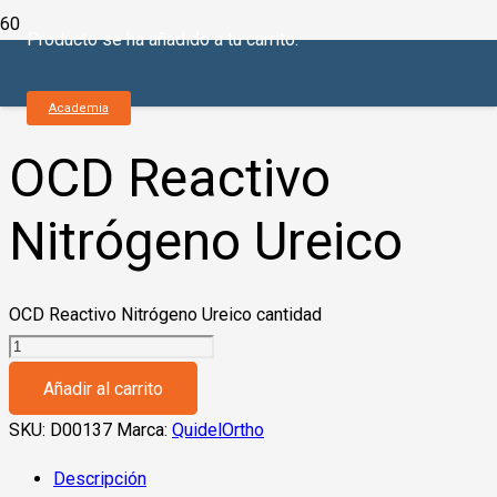
Producto
se ha añadido a tu carrito.
Inicio
/
Química Seca
/
Vitros
/
Reactivos
/ OCD Reactivo
Nitrógeno Ureico
Academia
OCD Reactivo
Nitrógeno Ureico
OCD Reactivo Nitrógeno Ureico cantidad
Añadir al carrito
SKU:
D00137
Marca:
QuidelOrtho
Descripción