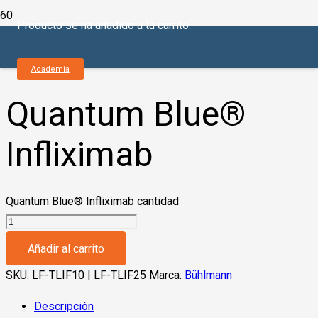
Producto
se ha añadido a tu carrito.
Inicio
/
Monitoreo de Drogas
Terapéuticas
/
Reactivos
/ Quantum Blue® Infliximab
Academia
Quantum Blue®
Infliximab
Quantum Blue® Infliximab cantidad
Añadir al carrito
SKU:
LF-TLIF10 | LF-TLIF25
Marca:
Bühlmann
Descripción